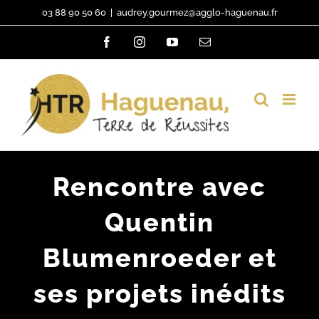
Passer
03 88 90 50 60
|
audrey.gourmez@agglo-haguenau.fr
au
Facebook
Instagram
YouTube
Email
contenu
Rencontre avec
Quentin
Blumenroeder et
ses projets inédits