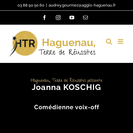
Passer
03 88 90 50 60
|
audrey.gourmez@agglo-haguenau.fr
au
Facebook
Instagram
YouTube
Email
contenu
Joanna KOSCHIG
Comédienne voix-off