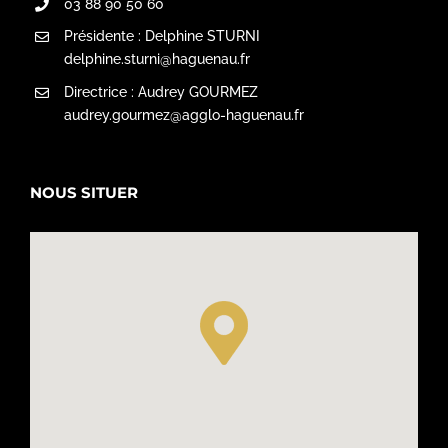
03 88 90 50 60
Présidente : Delphine STURNI
delphine.sturni@haguenau.fr
Directrice : Audrey GOURMEZ
audrey.gourmez@agglo-haguenau.fr
NOUS SITUER