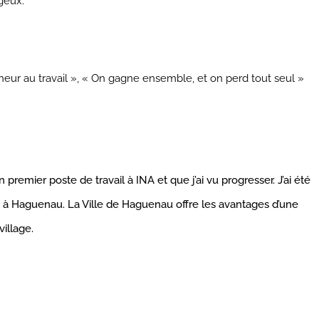
geux.
ur au travail »,
« On gagne ensemble, et on perd tout seul »
remier poste de travail à INA et que j’ai vu progresser. J’ai été
 Haguenau. La Ville de Haguenau offre les avantages d’une
village.