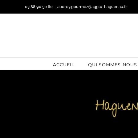
Passer
03 88 90 50 60
|
audrey.gourmez@agglo-haguenau.fr
au
contenu
ACCUEIL
QUI SOMMES-NOUS