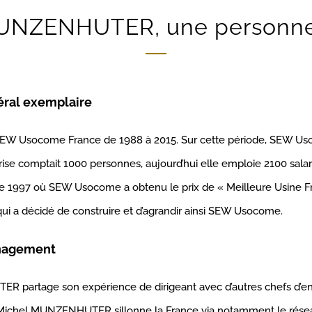
UNZENHUTER, une personn
ral exemplaire
 Usocome France de 1988 à 2015. Sur cette période, SEW Usoco
reprise comptait 1000 personnes, aujourd’hui elle emploie 2100 salari
ée 1997 où SEW Usocome a obtenu le prix de « Meilleure Usine Fr
 qui a décidé de construire et d’agrandir ainsi SEW Usocome.
nagement
artage son expérience de dirigeant avec d’autres chefs d’ent
4, Michel MUNZENHUTER sillonne la France via notamment le rés