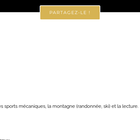
PARTAGEZ-LE !
es sports mécaniques, l
a montagne (randonnée, ski) et l
a lecture.