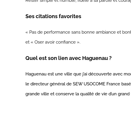
Rester simple et humble, f
idèle à sa parole et c
oura
Ses citations favorites
« Pas de performance sans bonne ambiance et bonhe
et
« Oser avoir confiance ».
Quel est son lien avec Haguenau ?
Haguenau est une ville que j’ai découverte avec mon p
le directeur général de SEW USOCOME France basé à
grande ville et conserve la qualité de vie d’un grand 